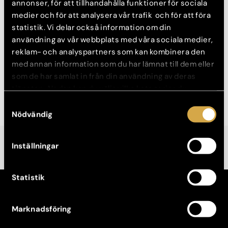
som var möjligt utefter hennes förutsättningar och Elisabeth
annonser, för att tillhandahålla funktioner för sociala
kände sig nöjd med 3D-simuleringen. Jag använde anatomiska
medier och för att analysera vår trafik och för att föra
implantat och slutresultatet blev väldigt fint och naturligt.
statistik. Vi delar också information om din
användning av vår webbplats med våra sociala medier,
reklam- och analyspartners som kan kombinera den
med annan information som du har lämnat till dem eller
som de har samlat in från din användning av deras
tjänster. Nedan kan du välja vilka kategorier du
samtycker till och under ”Visa detaljer” hittar du även
Samtyckesval
mer information om hur varje kategori används.
Nödvändig
Inställningar
Statistik
KONTAKT
Kontakta din klinik
Marknadsföring
Avboka tid
Broschyrer