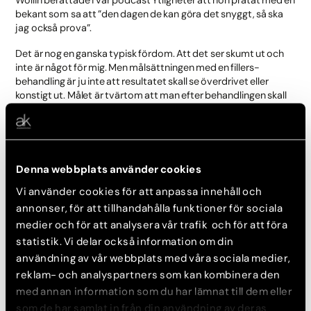
bekant som sa att ”den dagen de kan göra det snyggt, så ska
jag också prova”.
Det är nog en ganska typisk fördom. Att det ser skumt ut och
inte är något för mig. Men målsättningen med en fillers-
behandling är ju inte att resultatet skall se överdrivet eller
konstigt ut. Målet är tvärtom att man efter behandlingen skall
se piggare och fräschare ut – som om man varit på semester,
är nyförälskad eller bara allmänt glad.
Vi som erbjuder den här typen av behandlingar försöker på
olika sätt berätta och visa hur det egentligen är. Att merparten
Denna webbplats använder cookies
av våra kunder får naturligt fina resultat och inte lämnar oss
Vi använder cookies för att anpassa innehåll och
med ”ankläppar” eller ”stelfrusna” ansikten.
annonser, för att tillhandahålla funktioner för sociala
Nu har vi fått hjälp av Galderma, som står bakom fillern
medier och för att analysera vår trafik och för att föra
Restylane, att visa detta genom en informationskampanj som
statistik. Vi delar också information om din
går under namnet Proof in Real Life. Och man har tagit hjälp av
användning av vår webbplats med våra sociala medier,
den världsberömda skönhets- och underhållningsikonen
Sharon Stone som talesperson för att få fram budskapet.
reklam- och analyspartners som kan kombinera den
med annan information som du har lämnat till dem eller
Målet är att visa upp verkliga, diskreta resultat av en
som de har samlat in från din användning av deras