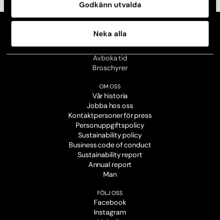
Godkänn utvalda
Neka alla
KONTAKT
Kontakta din klinik
Avboka tid
Broschyrer
OM OSS
Vår historia
Jobba hos oss
Kontaktpersoner för press
Personuppgiftspolicy
Sustainability policy
Business code of conduct
Sustainability report
Annual report
Man
FÖLJ OSS
Facebook
Instagram