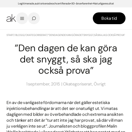
Legitimerade, auktoriserade och certifierade
30-års erfarenhet
Naturliga resultat
Boka tid
START
/
BLOGG
/
OKATEGORISERAT
/
”DEN DAGEN DE KAN GÖRA DET SNYGGT, SÅ SKA JAG OCKSÅ PROVA”
”Den dagen de kan göra
det snyggt, så ska jag
också prova”
1 september, 2015
Okategoriserat, Övrigt
En av de vanligaste fördomarna när det gäller estetiska
injektionsbehandlingar är att det ser onaturligt ut. Vi matas
dagligen med bilder av överbehandlade och extrema ansikten
och tänker att det är ”tur att inte jag har provat, så där vill man
ju verkligen inte se ut”. Journalisten och bloggprofilen Malin
Wollin berättade i vår podcast Ytligheter att hon pratat med en