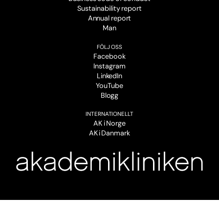
Sustainability report
Annual report
Man
FÖLJ OSS
Facebook
Instagram
LinkedIn
YouTube
Blogg
INTERNATIONELLT
AK i Norge
AK i Danmark