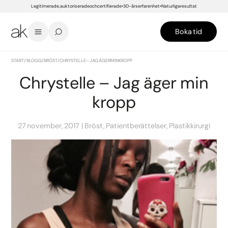
Legitimerade, auktoriserade och certifierade
30-års erfarenhet
Naturliga resultat
Boka tid
START
/
BLOGG
/
BRÖST
/
CHRYSTELLE – JAG ÄGER MIN KROPP
Chrystelle – Jag äger min
kropp
27 november, 2017
Bröst, Patientberättelser, Plastikkirurgi