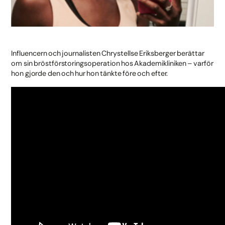
Influencern och journalisten Chrystellse Eriksberger berättar
om sin bröstförstoringsoperation hos Akademikliniken – varför
hon gjorde den och hur hon tänkte före och efter.