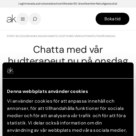
Legitimerade, auktoriserade och certifierade
30-års erfarenhet
Naturliga resultat
Boka tid
START
/
BLOGG
/
BEHANDLINGAR
/
ANSIKTE
/
CHATTA MED VÅR HUDTERAPEUT NU PÅ ONSDAG
Chatta med vår
hudterapeut nu på onsdag
9 maj, 2016
Okategoriserat, Aktuellt, Fråga våra experter, Ansikte
Denna webbplats använder cookies
Har du några frågor eller funderingar hudproblem eller
Vi använder cookies för att anpassa innehåll och
hudåkommor såsom pigmentfläckar, kärl och acneärr m.m?
annonser, för att tillhandahålla funktioner för sociala
Eller har du bara några generella frågor kring våra
medier och för att analysera vår trafik och för att föra
hudbehandlingar har du möjlighet chatta med vår hudterapeut
statistik. Vi delar också information om din
Patricia nu på onsdag mellan kl 14.30-15.00.
användning av vår webbplats med våra sociala medier,