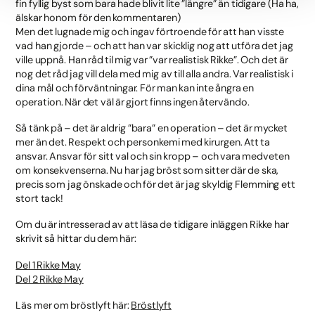
fin fyllig byst som bara hade blivit lite ”längre” än tidigare (Ha ha,
älskar honom för den kommentaren)
Men det lugnade mig och ingav förtroende för att han visste
vad han gjorde – och att han var skicklig nog att utföra det jag
ville uppnå. Han råd til mig var ”var realistisk Rikke”. Och det är
nog det råd jag vill dela med mig av till alla andra. Var realistisk i
dina mål och förväntningar. För man kan inte ångra en
operation. När det väl är gjort finns ingen återvändo.
Så tänk på – det är aldrig ”bara” en operation – det är mycket
mer än det. Respekt och personkemi med kirurgen. Att ta
ansvar. Ansvar för sitt val och sin kropp – och vara medveten
om konsekvenserna. Nu har jag bröst som sitter där de ska,
precis som jag önskade och för det är jag skyldig Flemming ett
stort tack!
Om du är intresserad av att läsa de tidigare inläggen Rikke har
skrivit så hittar du dem här:
Del 1 Rikke May
Del 2 Rikke May
Läs mer om bröstlyft här:
Bröstlyft