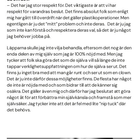
– Det har jag stor respekt för. Det viktigaste är att vi har
respekt för varandras beslut. Det finns absolut folk som enligt
mig har gått till överdrift när det gäller plastikoperationer. Men
egentligen är ju det ”mitt” problem och inte deras. Det är ju jag
som inte kan förstå och respektera deras val, så det är ju något
jag behöver jobba på.
Läpparna skulle jag inte vilja behandla, eftersom det nog är den
enda delen av mig själv som jag är 100% nöjd med. Men jag
tycker att folk ska göra det som de själva vill så länge de inte
tappar verklighetsuppfattningen om hur de själva ser ut. Det
finns ju inget bra med att man går runt och ser ut som en clown.
Det är ju inte därför dessa möjligheter finns. De flesta har något
de inte är nöjda med och som bidrar till att de känner sig
osäkra. Det gäller även mig och därför har jag beslutat att göra
något åt för att förbättra min självkänsla och framstå som mer
självsäker. Jag tycker inte att det är fel med lite ”nip tuck” där
det behövs.