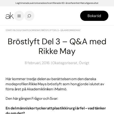
Legitimerade, auktoriserade och certifierade
30-års erfarenhet
Naturliga resultat
Boka tid
START
/
BLOGG
/
OKATEGORISERAT
/
BRÖSTLYFT DEL 3 – Q&A MED RIKKE MAY
Bröstlyft Del 3 – Q&A med
Rikke May
8 februari, 2016
Okategoriserat, Övrigt
Här kommer tredje delen av berättelsen om den danska
modeprofilen Rikke Mays bröstlyft som hon gjorde i slutet av
förra året på Akademikliniken i Malmö.
Den här gången Frågor och Svar:
En del människor tycker att plastikkirurgi är fel – vad tänker
du om det?