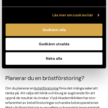
Läs mer om cookies här
Saker att tänka på
När du använder forum för att få information om
Godkänn alla
bröstförstoring är det viktigt att vara medveten om att inte allt
som skrivs är korrekt eller tillförlitligt. Det är viktigt att vara
kritisk och verifiera information från pålitliga källor. Det är också
Godkänn utvalda
viktigt att komma ihåg att varje persons kropp och preferenser
är unika, och det som fungerar för en person kanske inte
fungerar för en annan.
Neka alla
Planerar du en bröstförstoring?
Om du planerar en
bröstförstoring
finns det många saker att
tänka på. Att välja rätt klinik och kirurg är avgörande för att
uppnå de resultat du önskar. Vi på Akademikliniken har stor
erfarenhet av bröstförstoringar och andra bröstoperationer.
Med vår långa historia av excellens och expertis inom estetisk