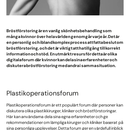
Bröstförstoring är en vanlig skönhetsbehandling som
många kvinnor över hela världen genomgår varje år. Det är
en personlig och ibland komplex process att fatta beslut om
bröstförstoring, och det är viktigt att ha tillgång till korrekt
information och stöd. En utmärkt resurs för detta är olika
digitala forum där kvinnor kan dela sina erfarenheter och
diskutera bröstförstoring med andra i samma situation.
Plastikoperationsforum
Plastikoperationsforum är ett populärt forum där personer kan
diskutera olika plastikkirurger, kliniker och bröstförstoringar.
Här kan användarna dela sina egna erfarenheter och ge
rekommendationer om lämpliga kirurger och kliniker baserat på
sina personliga upplevelser. Detta forum ger en värdefull inblick