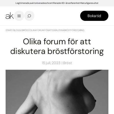
Legitimerade, auktoriserade och certifierade
30-års erfarenhet
Naturliga resultat
Boka tid
START
/
BLOGG
/
BRÖST
/
OLIKA FORUM FÖR ATT DISKUTERA BRÖSTFÖRSTORING
Olika forum för att
diskutera bröstförstoring
15 juli, 2023
Bröst