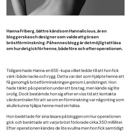
Hanna Friberg, bättre känd som Hannalicious, är en
bloggerska och designer som valde att göra en
bröstförminskning. På hennes blogg är det möjligt att läsa
om hur det gick för henne, både före och efter operationen.
Tidigare hade Hanna en 65E-kupa vilket ledde till att hon fick
värk i både nacke och rygg. Detta var det som hjälpte henne att
få genomgå bröstförminskningen genom Landstinget. Hon
hade tänkt på operation under ett bra tag, men kände sig lite
orolig. Dock bestämde hon sig efter en viss tid att kontakta
vårdcentralen för att se om en förminskning var någonting som
skulle kunna hjälpa henne med sin hälsa.
Hon berättade för sina läsare på bloggen om hur operationen
gick och berättade att varje bröst förlorade cirka 350 milliliter.
Efter operationen kändes de lite svullna men hon fick samtidigt