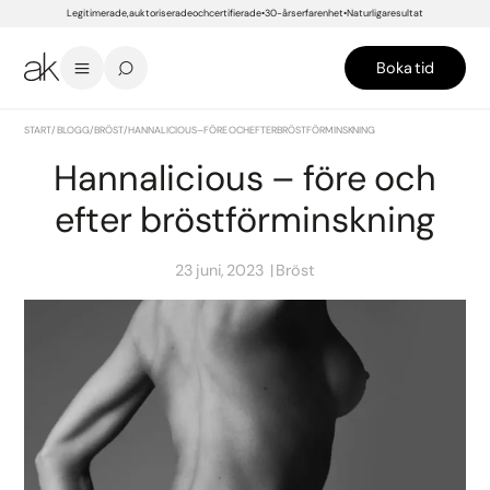
Legitimerade, auktoriserade och certifierade
30-års erfarenhet
Naturliga resultat
Boka tid
START
/
BLOGG
/
BRÖST
/
HANNALICIOUS – FÖRE OCH EFTER BRÖSTFÖRMINSKNING
Hannalicious – före och
efter bröstförminskning
23 juni, 2023
Bröst