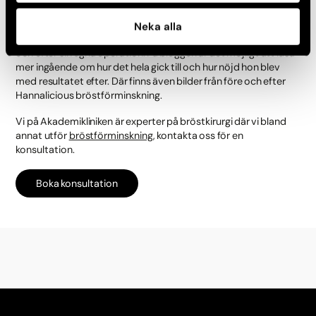
År 2017 svarade Hanna på ett antal frågor som personer hade
Neka alla
om operationen och vad hennes tankar och känslor var före
och efter sin egna operation. På bloggen är det möjligt att läsa
mer ingående om hur det hela gick till och hur nöjd hon blev
med resultatet efter. Där finns även bilder från före och efter
Hannalicious bröstförminskning.
Vi på Akademikliniken är experter på bröstkirurgi där vi bland
annat utför
bröstförminskning
, kontakta oss för en
konsultation.
Boka konsultation