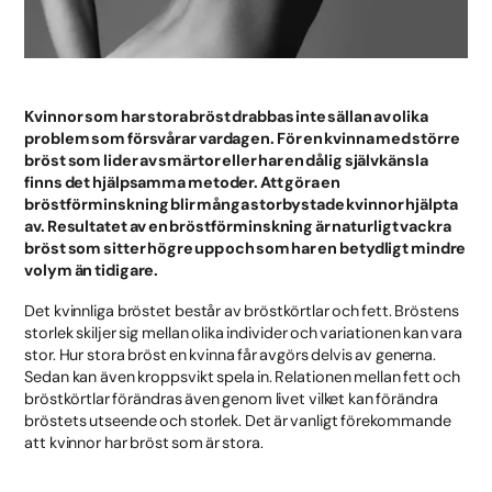
Kvinnor som har stora bröst drabbas inte sällan av olika
problem som försvårar vardagen. För en kvinna med större
bröst som lider av smärtor eller har en dålig självkänsla
finns det hjälpsamma metoder. Att göra en
bröstförminskning blir många storbystade kvinnor hjälpta
av. Resultatet av en bröstförminskning är naturligt vackra
bröst som sitter högre upp och som har en betydligt mindre
volym än tidigare.
Det kvinnliga bröstet består av bröstkörtlar och fett. Bröstens
storlek skiljer sig mellan olika individer och variationen kan vara
stor. Hur stora bröst en kvinna får avgörs delvis av generna.
Sedan kan även kroppsvikt spela in. Relationen mellan fett och
bröstkörtlar förändras även genom livet vilket kan förändra
bröstets utseende och storlek. Det är vanligt förekommande
att kvinnor har bröst som är stora.