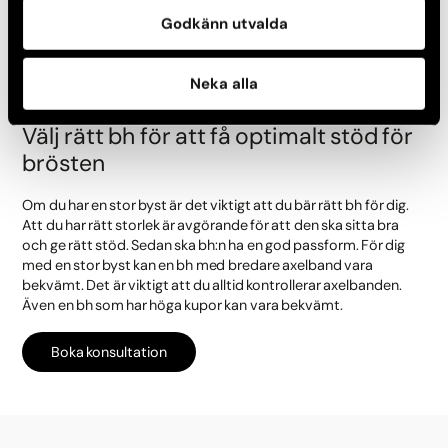
betydelsefullt att välja en professionell och erfaren klinik som
kan genomföra operationen för att få ett bra och
Godkänn utvalda
tillfredställande resultat.
Neka alla
Välj rätt bh för att få optimalt stöd för
brösten
Om du har en stor byst är det viktigt att du bär rätt bh för dig.
Att du har rätt storlek är avgörande för att den ska sitta bra
och ge rätt stöd. Sedan ska bh:n ha en god passform. För dig
med en stor byst kan en bh med bredare axelband vara
bekvämt. Det är viktigt att du alltid kontrollerar axelbanden.
Även en bh som har höga kupor kan vara bekvämt.
Boka konsultation