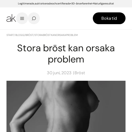
Legitimerade, auktoriserade och certifierade
30-års erfarenhet
Naturliga resultat
Boka tid
START
/
BLOGG
/
BRÖST
/
STORA BRÖST KAN ORSAKA PROBLEM
Stora bröst kan orsaka
problem
30 juni, 2023
Bröst