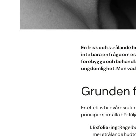
En frisk och strålande h
inte bara en fråga om es
förebygga och behandla
ungdomlighet. Men vad ä
Grunden f
En effektiv hudvårdsrutin
principer som alla bör föl
Exfoliering
: Regelb
mer strålande hudto