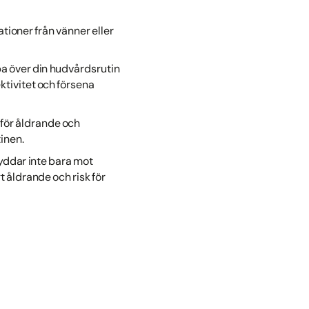
oner från vänner eller
pa över din hudvårdsrutin
ktivitet och försena
 för åldrande och
inen.
yddar inte bara mot
 åldrande och risk för