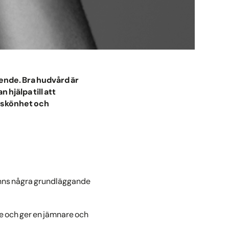
oende. Bra hudvård är
hjälpa till att
 skönhet och
finns några grundläggande
se och ger en jämnare och