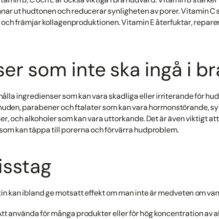
nar ut hudtonen och reducerar synligheten av porer. Vitamin C 
 och främjar kollagenproduktionen. Vitamin E återfuktar, repar
ser som inte ska ingå i b
ålla ingredienser som kan vara skadliga eller irriterande för hud
 huden, parabener och ftalater som kan vara hormonstörande, sy
ner, och alkoholer som kan vara uttorkande. Det är även viktigt 
r som kan täppa till porerna och förvärra hudproblem.
isstag
n kan ibland ge motsatt effekt om man inte är medveten om vanl
tt använda för många produkter eller för hög koncentration av a