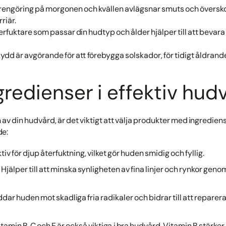
d rengöring på morgonen och kvällen avlägsnar smuts och överskott
riär.
terfuktare som passar din hudtyp och ålder hjälper till att bevar
skydd är avgörande för att förebygga solskador, för tidigt åldran
gredienser i effektiv hud
av din hudvård, är det viktigt att välja produkter med ingrediense
de:
ektiv för djup återfuktning, vilket gör huden smidig och fyllig.
: Hjälper till att minska synligheten av fina linjer och rynkor gen
ddar huden mot skadliga fria radikaler och bidrar till att repare
Vitamin B, C och E är också viktiga i bra hudvård. Vitamin B stärke