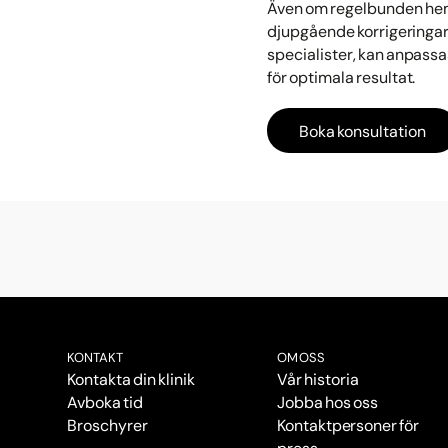
Även om regelbunden he
djupgående korrigeringar
specialister, kan anpass
för optimala resultat.
Boka konsultation
KONTAKT
OM OSS
Kontakta din klinik
Vår historia
Avboka tid
Jobba hos oss
Broschyrer
Kontaktpersoner för