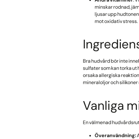
minskar rodnad, jäm
ljusar upp hudtonen
mot oxidativ stress.
Ingredien
Bra hudvård bör inte inneh
sulfater som kan torka ut
orsaka allergiska reaktio
mineraloljor och silikone
Vanliga m
En välmenad hudvårdsruti
Överanvändning:
A