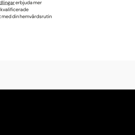
dlingar
erbjuda mer
kvalificerade
kt med din hemvårdsrutin