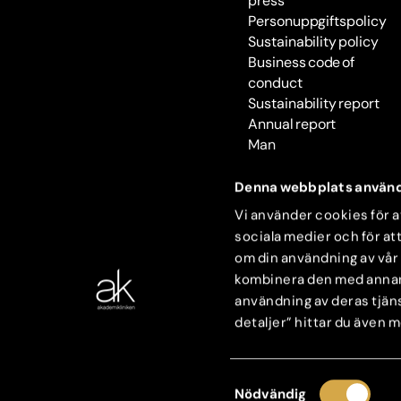
press
Personuppgiftspolicy
Sustainability policy
Business code of
conduct
Sustainability report
Annual report
Man
Denna webbplats använd
Vi använder cookies för at
sociala medier och för att
om din användning av vår
kombinera den med annan i
användning av deras tjäns
detaljer” hittar du även 
Samtyckesval
Nödvändig