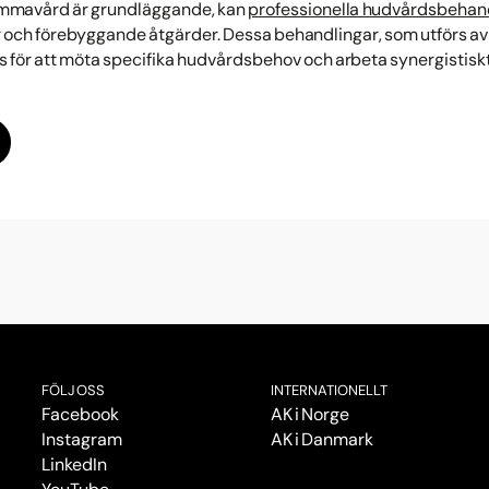
mmavård är grundläggande, kan
professionella hudvårdsbehan
 och förebyggande åtgärder. Dessa behandlingar, som utförs av 
as för att möta specifika hudvårdsbehov och arbeta synergistis
FÖLJ OSS
INTERNATIONELLT
Facebook
AK i Norge
Instagram
AK i Danmark
LinkedIn