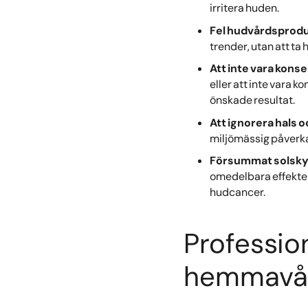
irritera huden.
Fel hudvårdsprodu
trender, utan att ta 
Att inte vara kons
eller att inte vara
önskade resultat.
Att ignorera hals 
miljömässig påverka
Försummat solsk
omedelbara effekter 
hudcancer.
Professio
hemmavå