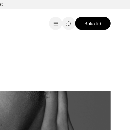
at
Boka tid
AK Skincare webbshop
Kontakt
English