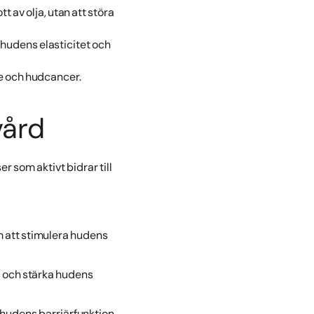
 av olja, utan att störa
a hudens elasticitet och
de och hudcancer.
vård
r som aktivt bidrar till
om att stimulera hudens
ra och stärka hudens
r hudens barriärfunktion,