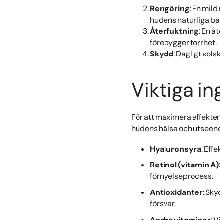
Rengöring
: En mil
hudens naturliga bar
Återfuktning
: En å
förebygger torrhet.
Skydd
: Dagligt sol
Viktiga in
För att maximera effekten 
hudens hälsa och utseen
Hyaluronsyra
: Eff
Retinol (vitamin A)
förnyelseprocess.
Antioxidanter
: Sky
försvar.
Andra vitaminer
: 