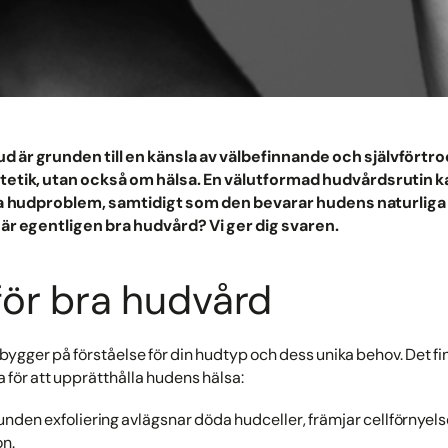
ud är grunden till en känsla av välbefinnande och självförtr
tetik, utan också om hälsa. En välutformad hudvårdsrutin kan 
 hudproblem, samtidigt som den bevarar hudens naturliga
r egentligen bra hudvård? Vi ger dig svaren.
ör bra hudvård
 bygger på förståelse för din hudtyp och dess unika behov. Det 
ja för att upprätthålla hudens hälsa:
unden exfoliering avlägsnar döda hudceller, främjar cellförnyel
n.