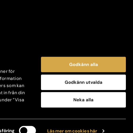
Godkänn alla
oner för
information
Godkänn utvalda
ers som kan
 in från din
Neka alla
 under ”Visa
föring
Läs mer om cookies här