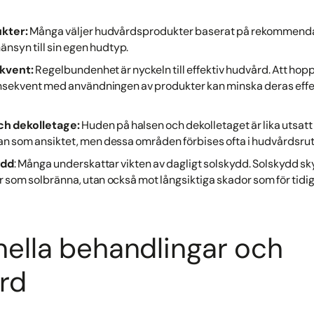
kter:
Många väljer hudvårdsprodukter baserat på rekommendati
hänsyn till sin egen hudtyp.
ekvent:
Regelbundenhet är nyckeln till effektiv hudvård. Att hop
 konsekvent med användningen av produkter kan minska deras effe
och dekolletage:
Huden på halsen och dekolletaget är lika utsatt
n som ansiktet, men dessa områden förbises ofta i hudvårdsrut
ydd
: Många underskattar vikten av dagligt solskydd. Solskydd sk
som solbränna, utan också mot långsiktiga skador som för tidigt
nella behandlingar och
rd