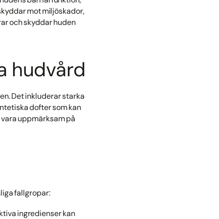
skyddar mot miljöskador,
erar och skyddar huden
ra hudvård
en. Det inkluderar starka
ntetiska dofter som kan
att vara uppmärksam på
iga fallgropar:
ktiva ingredienser kan