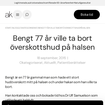
Legitimerade, auktoriserade och certifierade
30-års erfarenhet
Naturliga resultat
Boka tid
START
/
BLOGG
/
OKATEGORISERAT
/
BENGT 77 ÅR VILLE TA BORT ÖVERSKOTTSHUD PÅ HALSEN
Bengt 77 år ville ta bort
överskottshud på halsen
18 september, 2015
Okategoriserat, Aktuellt, Patientberättelser
Bengt är en 77 år gammal man som hade ett stort
hudöverskott mitt på halsen och under hakan som han ville ta
bort.
Han kontaktade oss och bokade tid hos Dr Ulf Samuelson som
utförde ett halslyft.