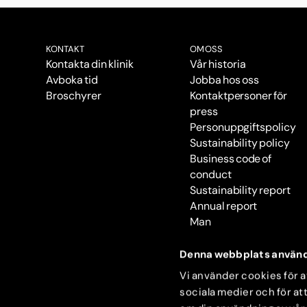
KONTAKT
OM OSS
Kontakta din klinik
Vår historia
Avboka tid
Jobba hos oss
Broschyrer
Kontaktpersoner för
press
Personuppgiftspolicy
Sustainability policy
Business code of
conduct
Sustainability report
Annual report
Man
Denna webbplats använd
Vi använder cookies för at
sociala medier och för att