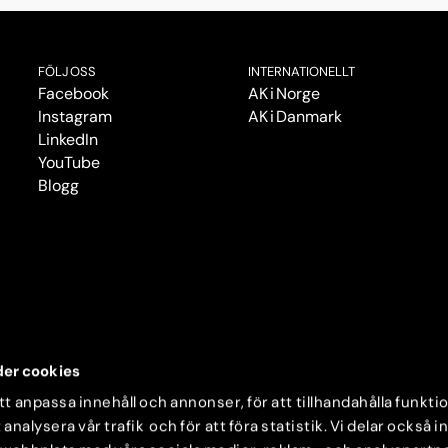
FÖLJ OSS
INTERNATIONELLT
Facebook
AK i Norge
Instagram
AK i Danmark
LinkedIn
YouTube
Blogg
er cookies
t anpassa innehåll och annonser, för att tillhandahålla funkti
 analysera vår trafik och för att föra statistik. Vi delar också 