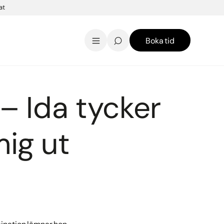
at
Boka tid
AK Skincare webbshop
Kontakt
English
 – Ida tycker
mig ut