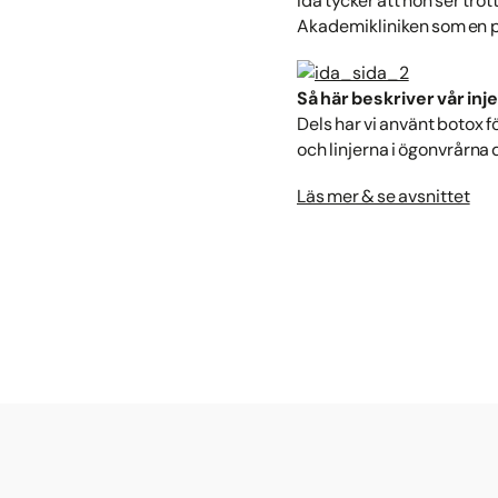
Ida tycker att hon ser trö
Akademikliniken som en pi
Så här beskriver vår in
Dels har vi använt botox
och linjerna i ögonvrårna
Läs mer & se avsnittet