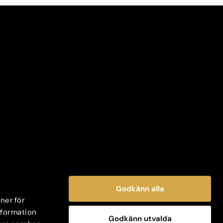
Godkänn alla
oner för
information
Godkänn utvalda