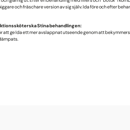
tt och glåmig ut. Efter en behandling med fillers och ”botox” i ko
ggare och fräschare version av sig själv. Ida före och efter beha
jektionssköterska Stina behandlingen:
 för att ge Ida ett mer avslappnat utseende genom att bekymme
 dämpats.