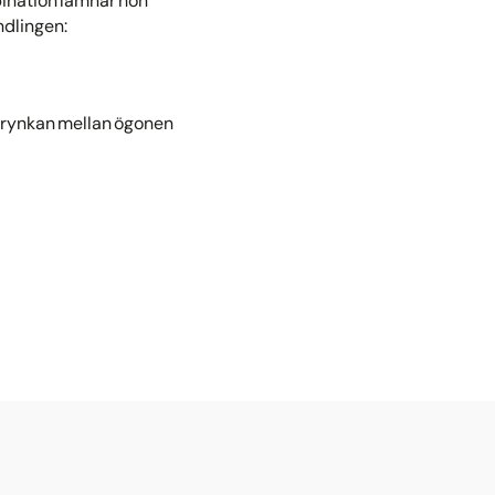
mbination lämnar hon
ndlingen:
rsrynkan mellan ögonen