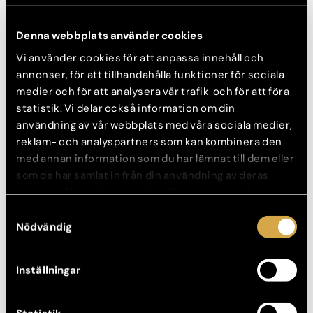
Denna webbplats använder cookies
Vi använder cookies för att anpassa innehåll och
annonser, för att tillhandahålla funktioner för sociala
Söndagen den 14/10 medverkade Akademikliniken i podcasten
Skönhetsredaktionen.
medier och för att analysera vår trafik och för att föra
statistik. Vi delar också information om din
Skönhetsredaktionen görs av Anja Skeppe Grahn, som är
användning av vår webbplats med våra sociala medier,
skönhetsredaktör på tidningen Style by, och Maria Ahlgren,
reklam- och analyspartners som kan kombinera den
som är skönhetsredaktör på Damernas Värld.
med annan information som du har lämnat till dem eller
I avsnittet medverkar vår hudterapeut Alexandra Johansson
som de har samlat in från din användning av deras
och vår injektionssjuksköterska Malin Hubel. De pratar om olika
tjänster. Nedan kan du välja vilka kategorier du
typer av behandlingar, vad som är vanligast, vad som är bäst
samtycker till och under ”Visa detaljer” hittar du även
just nu, vad man ska tänka på innan och hur man väljer rätt
Samtyckesval
klinik och behandlare.
mer information om hur varje kategori används.
Nödvändig
https://www.acast.com/stylebybeautypodden
Inställningar
Lyssna och lär av våra duktiga medarbetare!