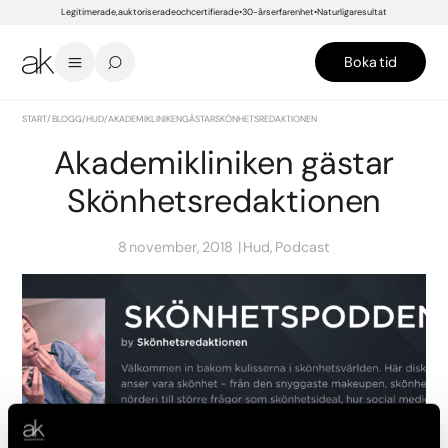
Legitimerade, auktoriserade och certifierade
30-års erfarenhet
Naturliga resultat
Boka tid
START
/
BLOGG
/
HUD
/
AKADEMIKLINIKEN GÄSTAR SKÖNHETSREDAKTIONEN
Akademikliniken gästar
Skönhetsredaktionen
8 november, 2018
Hud, Podcast