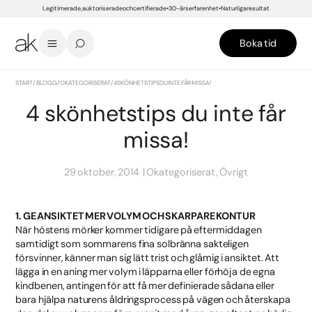
Legitimerade, auktoriserade och certifierade
30-års erfarenhet
Naturliga resultat
Boka tid
START
/
BLOGG
/
OKATEGORISERAT
/
4 SKÖNHETSTIPS DU INTE FÅR MISSA!
4 skönhetstips du inte får
missa!
29 oktober, 2014
Okategoriserat, Övrigt
1. GE ANSIKTET MER VOLYM OCH SKARPARE KONTUR
När höstens mörker kommer tidigare på eftermiddagen
samtidigt som sommarens fina solbränna sakteligen
försvinner, känner man sig lätt trist och glåmig i ansiktet. Att
lägga in en aning mer volym i läpparna eller förhöja de egna
kindbenen, antingen för att få mer definierade sådana eller
bara hjälpa naturens åldringsprocess på vägen och återskapa