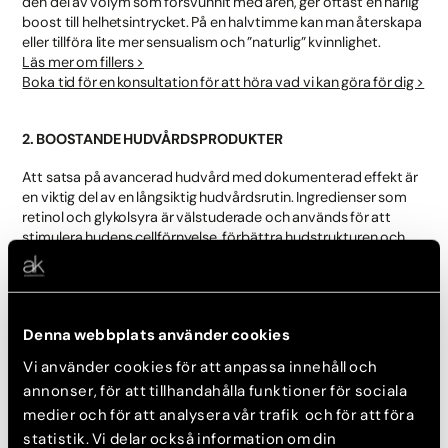
den del av volym som försvunnit med åren, ger oftast en härlig
boost till helhetsintrycket. På en halvtimme kan man återskapa
eller tillföra lite mer sensualism och ”naturlig” kvinnlighet.
Läs mer om fillers >
Boka tid för en konsultation för att höra vad vi kan göra för dig >
2. BOOSTANDE HUDVÅRDSPRODUKTER
Att satsa på avancerad hudvård med dokumenterad effekt är
en viktig del av en långsiktig hudvårdsrutin. Ingredienser som
retinol och glykolsyra är välstuderade och används för att
stimulera hudens cellförnyelse, förbättra hudstrukturen och
bidra till en jämnare hudton med ökad lyster.
Hos Akademikliniken arbetar vi med ZO Skin Health, där
produkter som
Wrinkle + Texture Repair
,
Radical Night
Denna webbplats använder cookies
Repair
och
Exfoliation Accelerator
kan hjälpa till att
optimera hudens kvalitet och ge synliga resultat över tid. Hur
Vi använder cookies för att anpassa innehåll och
ofta produkterna används beror på hudens behov och
annonser, för att tillhandahålla funktioner för sociala
tolerans, och de kan med fördel kombineras med återfuktande
medier och för att analysera vår trafik och för att föra
och barriärstärkande produkter för att skapa balans i
hudvårdsrutinen.
statistik. Vi delar också information om din