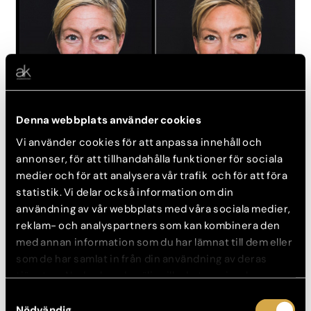
Denna webbplats använder cookies
Vi använder cookies för att anpassa innehåll och
Kvinna
annonser, för att tillhandahålla funktioner för sociala
medier och för att analysera vår trafik och för att föra
statistik. Vi delar också information om din
FÖRE
EFTER
användning av vår webbplats med våra sociala medier,
reklam- och analyspartners som kan kombinera den
med annan information som du har lämnat till dem eller
som de har samlat in från din användning av deras
tjänster. Nedan kan du välja vilka kategorier du
samtycker till och under ”Visa detaljer” hittar du även
Samtyckesval
mer information om hur varje kategori används.
Nödvändig