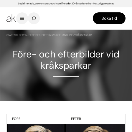
Legitimerade, auktoriserade och certifierade
30-års erfarenhet
Naturliga resultat
Boka tid
START
/
BILDER
/
INJEKTIONER
/
BOTOX/RYNKBEHANDLING
/
KRÅKSPARKAR
Före- och efterbilder vid
kråksparkar
FÖRE
EFTER