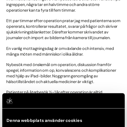
ingreppen, några tar en halvtimme och andra större
operationer kan ta fyra till fem timmar.
Ett par timmar efter operation pratar jag med patienterna som
opererats, kontrollerar resultatet, svarar på frågor och skriver
sjukskrivningsblanketter. Därefter kommer skrivandet av
journaler och import av bilderna från kamera till journalen.
En vanlig mottagningsdag är omväxlande och intensiv, med
många möten med människor i olika åldrar.
Nybesök med önskemål om operation, diskussion framför
spegel, information om op, konvalescens och komplikationer
med hjälp av iPad-bilder. Noggrann genomgång av
hälsotillståndet och aktuella mediciner är viktigt.
Patienter på återbesök ½-1 år efter operation är alltid
spännande att träffa, vi diskuterar resultatet och tittar ofta på
bilderna som togs på operationsdagen. Efter varje besök
skriver vi en anteckning i journalen
Denna webbplats använder cookies