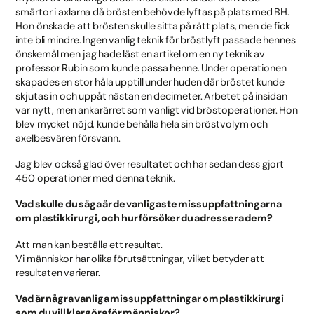
smärtor i axlarna då brösten behövde lyftas på plats med BH.
Hon önskade att brösten skulle sitta på rätt plats, men de fick
inte bli mindre. Ingen vanlig teknik för bröstlyft passade hennes
önskemål men jag hade läst en artikel om en ny teknik av
professor Rubin som kunde passa henne. Under operationen
skapades en stor håla upptill under huden där bröstet kunde
skjutas in och uppåt nästan en decimeter. Arbetet på insidan
var nytt, men ankarärret som vanligt vid bröstoperationer. Hon
blev mycket nöjd, kunde behålla hela sin bröstvolym och
axelbesvären försvann.
Jag blev också glad över resultatet och har sedan dess gjort
450 operationer med denna teknik.
Vad skulle du säga är de vanligaste missuppfattningarna
om plastikkirurgi, och hur försöker du adressera dem?
Att man kan beställa ett resultat.
Vi människor har olika förutsättningar, vilket betyder att
resultaten varierar.
Vad är några vanliga missuppfattningar om plastikkirurgi
som du vill klargöra för människor?