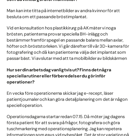
Man kan inte titta på internetbilder av andra kvinnor för att
besluta om ett passande bröstimplantat.
Vid en konsultation hos plastikkirurg på AK mäter vi noga
brösten, patienterna provar speciella BH-inlägg och
bestämmer framför spegel en passande balans mellan axlar,
höfter och bröststorleken. Vi går därefter till vår 3D-kamera för
fotografering och då kan patienterna välja det implantat som
passar bäst. Vi avslutar med att ta mobilbilder av bildskärmen
Hur ser din arbetsdag vanligtvis ut? Finns det några
speciella rutiner eller förberedelser du gör inför
operationer?
En vecka före operationerna skickar jag e-recept, läser
patientjournaler och kan göra detaljplanering om det är någon
speciell operation.
Operationsdagarna startar redan 07.15. Då möter jag dagens
första patient för att svara på frågor, fotografera och göra
tuschmarkering med operationsplanering. Jag kan repetera
informationen som gavs vid nybesöket. Det är stor variation på