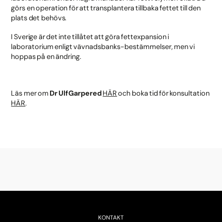
görs en operation för att transplantera tillbaka fettet till den
plats det behövs.
I Sverige är det inte tillåtet att göra fettexpansion i
laboratorium enligt vävnadsbanks-bestämmelser, men vi
hoppas på en ändring.
Läs mer om
Dr
Ulf Garpered
HÄR
och boka tid för konsultation
HÄR
.
KONTAKT