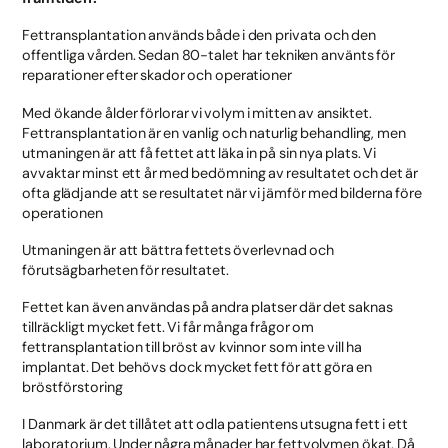
Fettransplantation används både i den privata och den
offentliga vården. Sedan 80-talet har tekniken använts för
reparationer efter skador och operationer
Med ökande ålder förlorar vi volym i mitten av ansiktet.
Fettransplantation är en vanlig och naturlig behandling, men
utmaningen är att få fettet att läka in på sin nya plats. Vi
avvaktar minst ett år med bedömning av resultatet och det är
ofta glädjande att se resultatet när vi jämför med bilderna före
operationen
Utmaningen är att bättra fettets överlevnad och
förutsägbarheten för resultatet.
Fettet kan även användas på andra platser där det saknas
tillräckligt mycket fett. Vi får många frågor om
fettransplantation till bröst av kvinnor som inte vill ha
implantat. Det behövs dock mycket fett för att göra en
bröstförstoring
I Danmark är det tillåtet att odla patientens utsugna fett i ett
laboratorium. Under några månader har fettvolymen ökat. Då