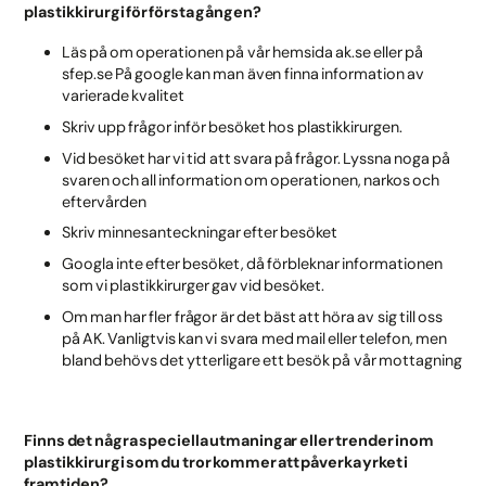
plastikkirurgi för första gången?
Läs på om operationen på vår hemsida ak.se eller på
sfep.se På google kan man även finna information av
varierade kvalitet
Skriv upp frågor inför besöket hos plastikkirurgen.
Vid besöket har vi tid att svara på frågor. Lyssna noga på
svaren och all information om operationen, narkos och
eftervården
Skriv minnesanteckningar efter besöket
Googla inte efter besöket, då förbleknar informationen
som vi plastikkirurger gav vid besöket.
Om man har fler frågor är det bäst att höra av sig till oss
på AK. Vanligtvis kan vi svara med mail eller telefon, men
bland behövs det ytterligare ett besök på vår mottagning
Finns det några speciella utmaningar eller trender inom
plastikkirurgi som du tror kommer att påverka yrket i
framtiden?