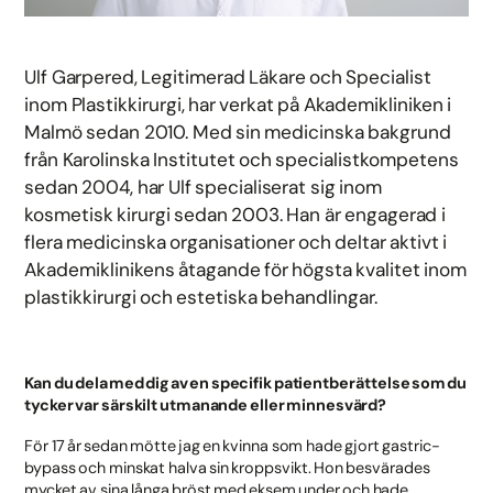
Ulf Garpered, Legitimerad Läkare och Specialist
inom Plastikkirurgi, har verkat på Akademikliniken i
Malmö sedan 2010. Med sin medicinska bakgrund
från Karolinska Institutet och specialistkompetens
sedan 2004, har Ulf specialiserat sig inom
kosmetisk kirurgi sedan 2003. Han är engagerad i
flera medicinska organisationer och deltar aktivt i
Akademiklinikens åtagande för högsta kvalitet inom
plastikkirurgi och estetiska behandlingar.
Kan du dela med dig av en specifik patientberättelse som du
tycker var särskilt utmanande eller minnesvärd?
För 17 år sedan mötte jag en kvinna som hade gjort gastric-
bypass och minskat halva sin kroppsvikt. Hon besvärades
mycket av sina långa bröst med eksem under och hade