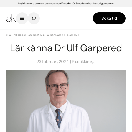
Legitimerade, auktoriserade och certifierade
30-års erfarenhet
Naturliga resultat
Boka tid
START
/
BLOGG
/
PLASTIKKIRURGI
/
LÄR KÄNNA DR ULF GARPERED
Lär känna Dr Ulf Garpered
23 februari, 2024
Plastikkirurgi