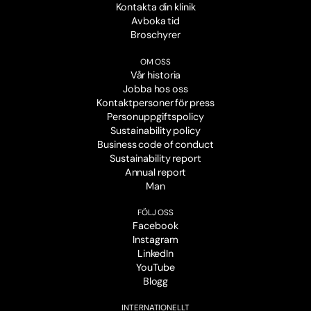
Kontakta din klinik
Avboka tid
Broschyrer
OM OSS
Vår historia
Jobba hos oss
Kontaktpersoner för press
Personuppgiftspolicy
Sustainability policy
Business code of conduct
Sustainability report
Annual report
Man
FÖLJ OSS
Facebook
Instagram
LinkedIn
YouTube
Blogg
INTERNATIONELLT