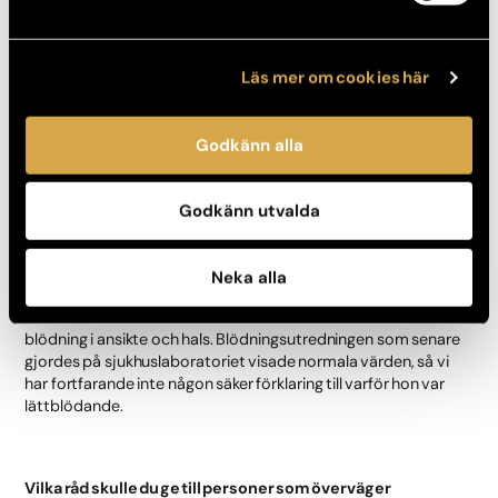
Inför alla operationer har vi samma regler som på offentliga
sjukhus, man ska i flera veckor undvika smärtstillande
Läs mer om cookies här
mediciner, omega3 och alkohol vilka gör oss lättblödande.
Ansiktslyftningar är oftast en kombinationsoperation som vi
Godkänn alla
startar med fettransplantation från knäna till kinder, tinningar,
marionettveck och området framför kindpåsarna.
Därefter övre ögonlocksplastik, men vid denna operation
Godkänn utvalda
märkte jag att blödningen var ymnig. När vi tittade på de små
öppningar som gjorts på knän blödde det påtagligt även där.
Neka alla
Tyvärr blev vi tvungna att avbryta operationen och patienten
blev besviken men hon förstod att vi inte ville riskera en större
blödning i ansikte och hals. Blödningsutredningen som senare
gjordes på sjukhuslaboratoriet visade normala värden, så vi
har fortfarande inte någon säker förklaring till varför hon var
lättblödande.
Vilka råd skulle du ge till personer som överväger