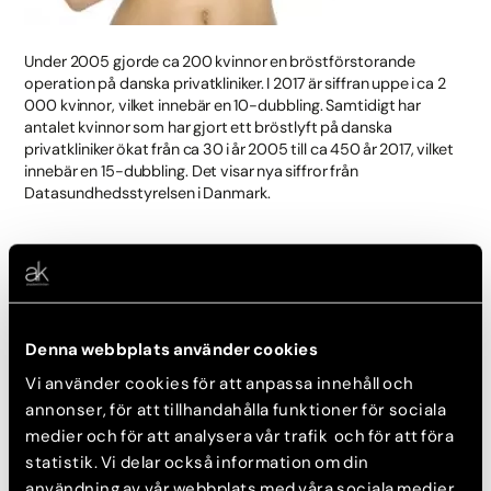
Under 2005 gjorde ca 200 kvinnor en bröstförstorande
operation på danska privatkliniker. I 2017 är siffran uppe i ca 2
000 kvinnor, vilket innebär en 10-dubbling. Samtidigt har
antalet kvinnor som har gjort ett bröstlyft på danska
privatkliniker ökat från ca 30 i år 2005 till ca 450 år 2017, vilket
innebär en 15-dubbling. Det visar nya siffror från
Datasundhedsstyrelsen i Danmark.
Det är framförallt 20-35-åringar som
lägger sig på operationsbordet
Helle Hillingsø, operativ chef på AK Nygart, uppskattar att det
Denna webbplats använder cookies
framförallt är kvinnor mellan 20 och 35 år som i allt större
utsträckning väljer att göra en bröstförstoring. Samtidigt är
Vi använder cookies för att anpassa innehåll och
det flertalet kvinnor som efter dem fått barn väljer att göra ett
annonser, för att tillhandahålla funktioner för sociala
bröstlyft.
medier och för att analysera vår trafik och för att föra
Enligt Helle Hillingsø råder det inga tvivel om vad som är
statistik. Vi delar också information om din
orsaken till att så många kvinnor väljer att lägga sig på
användning av vår webbplats med våra sociala medier,