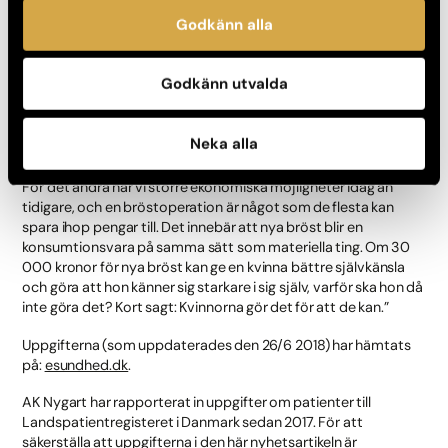
inte alls är lika tabubelagt längre i Danmark att skaffa ett par
Godkänn alla
nya bröst. Tidigare var en bröstoperation inte något man
pratade högt om, men idag uppfattar vi det som mycket
vanligare och mer naturligt – bl.a. eftersom vi via medierna hela
Godkänn utvalda
tiden hör talas om kända personer som har gjort det. Det är
alltså tal om en minskad tabu och en självförstärkande
tendens: Ju fler som gör det och är öppna med det, desto
Neka alla
lättare är det att själv göra det.
För det andra har vi större ekonomiska möjligheter idag än
tidigare, och en bröstoperation är något som de flesta kan
spara ihop pengar till. Det innebär att nya bröst blir en
konsumtionsvara på samma sätt som materiella ting. Om 30
000 kronor för nya bröst kan ge en kvinna bättre självkänsla
och göra att hon känner sig starkare i sig själv, varför ska hon då
inte göra det? Kort sagt: Kvinnorna gör det för att de kan.”
Uppgifterna (som uppdaterades den 26/6 2018) har hämtats
på:
esundhed.dk
.
AK Nygart har rapporterat in uppgifter om patienter till
Landspatientregisteret i Danmark sedan 2017. För att
säkerställa att uppgifterna i den här nyhetsartikeln är