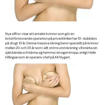
Nya siffror visar att antalet kvinnor som gör en
bröstförstorande operation på privatkliniker har 10-dubblats
på drygt 10 år. Denna massiva ökning beror speciellt på kvinnor
mellan 20 och 35 år som i allt större utsträckning vill stärka sin
självkänsla och känna sig hemma i sin egen kropp, enligt Helle
Hillingsø som är operativ chef på AK Nygart.