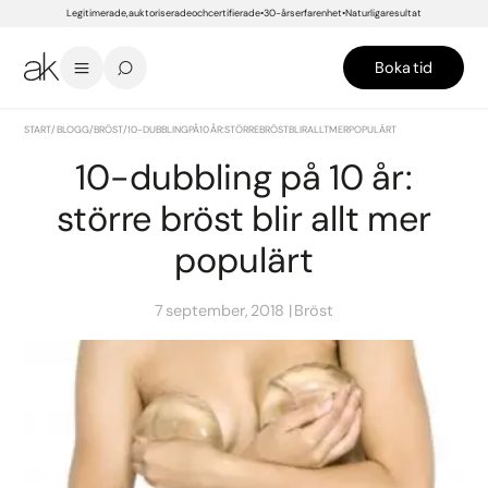
Legitimerade, auktoriserade och certifierade
30-års erfarenhet
Naturliga resultat
Boka tid
START
/
BLOGG
/
BRÖST
/
10-DUBBLING PÅ 10 ÅR: STÖRRE BRÖST BLIR ALLT MER POPULÄRT
10-dubbling på 10 år:
större bröst blir allt mer
populärt
7 september, 2018
Bröst