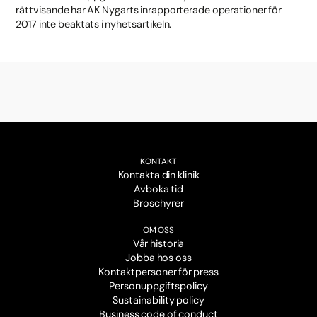
rättvisande har AK Nygarts inrapporterade operationer för
2017 inte beaktats i nyhetsartikeln.
KONTAKT
Kontakta din klinik
Avboka tid
Broschyrer
OM OSS
Vår historia
Jobba hos oss
Kontaktpersoner för press
Personuppgiftspolicy
Sustainability policy
Business code of conduct